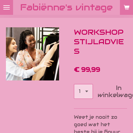
Fabiënne's vintage
Ga
direct
naar
de
WORKSHOP
hoofdinhoud
STIJLADVIE
S
€ 99,99
In
winkelwag
Weet je nooit zo
goed wat het
beste bij je figuur